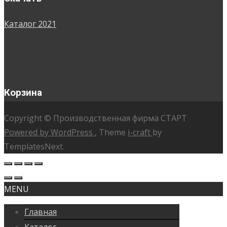
Каталог 2021
Корзина
Copyright © Производственная фирма СТАРТ
Powered by WordPress
, Theme
i-craft
by
TemplatesNext.
MENU
Главная