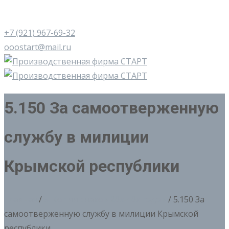
+7 (921) 967-69-32
ooostart@mail.ru
5.150 За самоотверженную
службу в милиции
Крымской республики
Главная
/
5. Копии знаков 20х-40х годов
/ 5.150 За
самоотверженную службу в милиции Крымской
республики