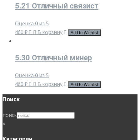
5.21 Отличный связист
Оценка
0
из 5
460
₽
В корзину
Add to Wishlist
5.30 Отличный минер
Оценка
0
из 5
460
₽
В корзину
Add to Wishlist
Поиск
поиск
×
Категории