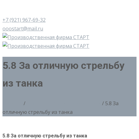
+7 (921) 967-69-32
ooostart@mail.ru
5.8 За отличную стрельбу
из танка
Главная
/
5. Копии знаков 20х-40х годов
/ 5.8 За
отличную стрельбу из танка
5.8 За отличную стрельбу из танка