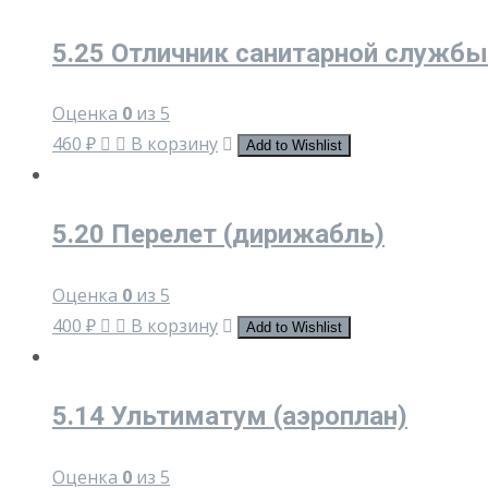
5.25 Отличник санитарной службы
Оценка
0
из 5
460
₽
В корзину
Add to Wishlist
5.20 Перелет (дирижабль)
Оценка
0
из 5
400
₽
В корзину
Add to Wishlist
5.14 Ультиматум (аэроплан)
Оценка
0
из 5