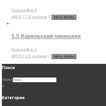
Оценка
0
из 5
460
₽
В корзину
Add to Wishlist
5.5 Карельский перешеек
Оценка
0
из 5
400
₽
В корзину
Add to Wishlist
Поиск
поиск
×
Категории