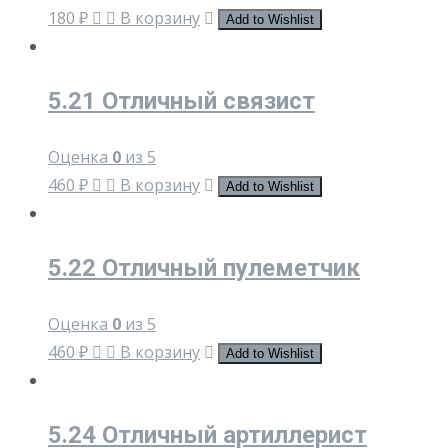
180
₽
В корзину
Add to Wishlist
5.21 Отличный связист
Оценка
0
из 5
460
₽
В корзину
Add to Wishlist
5.22 Отличный пулеметчик
Оценка
0
из 5
460
₽
В корзину
Add to Wishlist
5.24 Отличный артиллерист