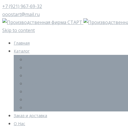
+7 (921) 967-69-32
ooostart@mail.ru
Skip to content
Главная
Каталог
1. Вооруженные силы РФ
2. Силовые структуры
3. Учебные заведения
4. Сувенирные знаки
5. Копии знаков 20х-40х годов
6. Спортивные и др. знаки
7. Медали
Заказ и доставка
О Нас