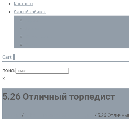
Контакты
Личный кабинет
Адреса
Заказы
Сброс пароля
Выйти
Cart
0
поиск
×
5.26 Отличный торпедист
Главная
/
5. Копии знаков 20х-40х годов
/ 5.26 Отличны