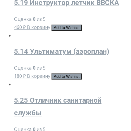
5.19 Инструктор летчик ВВСКА
Оценка
0
из 5
460
₽
В корзину
Add to Wishlist
5.14 Ультиматум (аэроплан)
Оценка
0
из 5
180
₽
В корзину
Add to Wishlist
5.25 Отличник санитарной
службы
Оценка
0
из 5