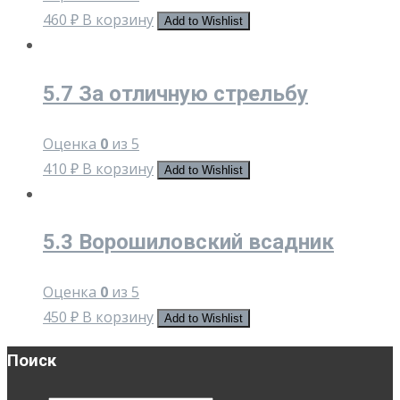
460
₽
В корзину
Add to Wishlist
5.7 За отличную стрельбу
Оценка
0
из 5
410
₽
В корзину
Add to Wishlist
5.3 Ворошиловский всадник
Оценка
0
из 5
450
₽
В корзину
Add to Wishlist
Поиск