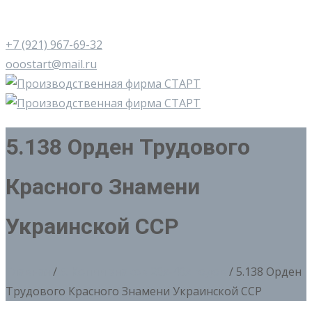
+7 (921) 967-69-32
ooostart@mail.ru
5.138 Орден Трудового
Красного Знамени
Украинской ССР
Главная
/
5. Копии знаков 20х-40х годов
/ 5.138 Орден
Трудового Красного Знамени Украинской ССР