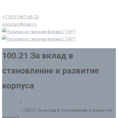
+7 (921) 967-69-32
ooostart@mail.ru
100.21 За вклад в
становление и развитие
корпуса
Главная
/
100. Лимитированный выпуск
(медали)
/ 100.21 За вклад в становление и развитие
корпуса