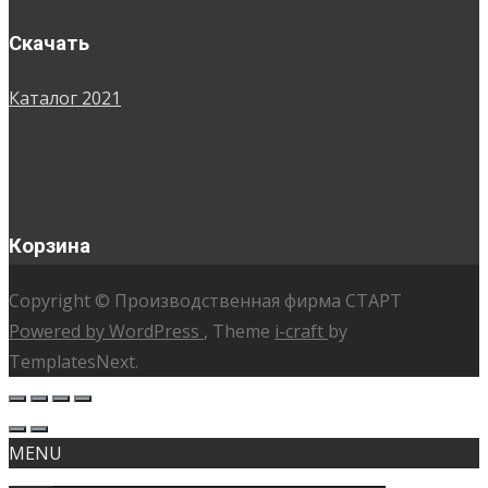
Скачать
Каталог 2021
Корзина
Copyright © Производственная фирма СТАРТ
Powered by WordPress
, Theme
i-craft
by
TemplatesNext.
MENU