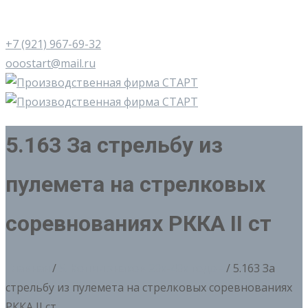
+7 (921) 967-69-32
ooostart@mail.ru
5.163 За стрельбу из
пулемета на стрелковых
соревнованиях РККА II ст
Главная
/
5. Копии знаков 20х-40х годов
/ 5.163 За
стрельбу из пулемета на стрелковых соревнованиях
РККА II ст