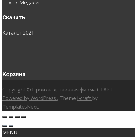
7. Медали
Скачать
Каталог 2021
Корзина
Copyright © Производственная фирма СТАРТ
Powered by WordPress
, Theme
i-craft
by
TemplatesNext.
MENU