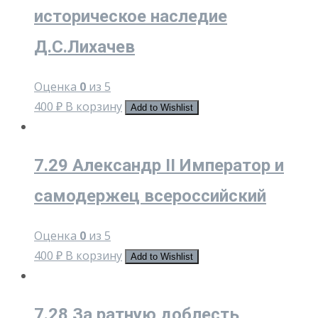
историческое наследие
Д.С.Лихачев
Оценка
0
из 5
400
₽
В корзину
Add to Wishlist
7.29 Александр II Император и
самодержец всероссийский
Оценка
0
из 5
400
₽
В корзину
Add to Wishlist
7.28 За ратную доблесть