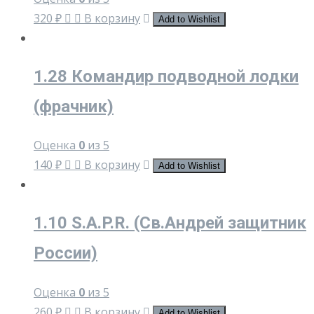
320
₽
В корзину
Add to Wishlist
1.28 Командир подводной лодки
(фрачник)
Оценка
0
из 5
140
₽
В корзину
Add to Wishlist
1.10 S.A.P.R. (Св.Андрей защитник
России)
Оценка
0
из 5
260
₽
В корзину
Add to Wishlist