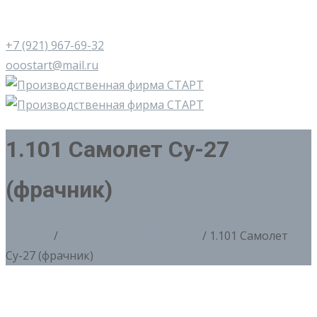
+7 (921) 967-69-32
ooostart@mail.ru
1.101 Самолет Су-27
(фрачник)
Главная
/
1. Вооруженные силы РФ
/ 1.101 Самолет
Су-27 (фрачник)