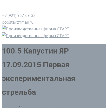
+7 (921) 967-69-32
ooostart@mail.ru
100.5 Капустин ЯР
17.09.2015 Первая
экспериментальная
стрельба
Главная
/
100. Лимитированный выпуск