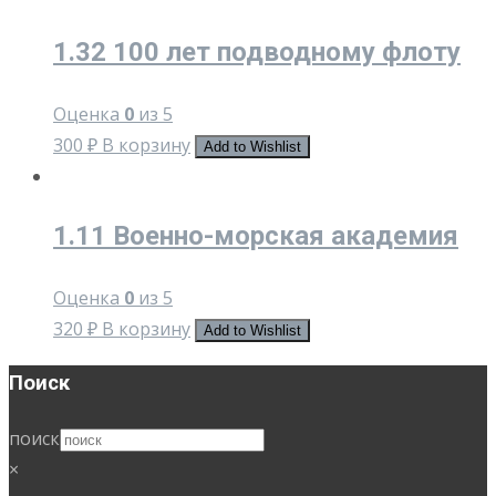
1.32 100 лет подводному флоту
Оценка
0
из 5
300
₽
В корзину
Add to Wishlist
1.11 Военно-морская академия
Оценка
0
из 5
320
₽
В корзину
Add to Wishlist
Поиск
поиск
×