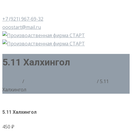
+7 (921) 967-69-32
ooostart@mail.ru
5.11 Халхингол
Главная
/
5. Копии знаков 20х-40х годов
/ 5.11
Халхингол
5.11 Халхингол
450
₽