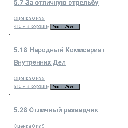
5.7 За отличную стрельбу
Оценка
0
из 5
410
₽
В корзину
Add to Wishlist
5.18 Народный Комисариат
Внутренних Дел
Оценка
0
из 5
510
₽
В корзину
Add to Wishlist
5.28 Отличный разведчик
Оценка
0
из 5