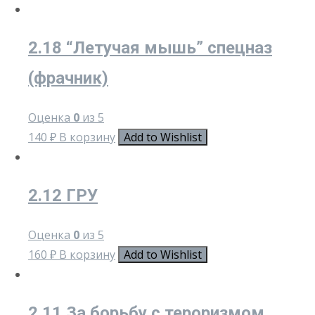
2.18 “Летучая мышь” спецназ
(фрачник)
Оценка
0
из 5
140
₽
В корзину
Add to Wishlist
2.12 ГРУ
Оценка
0
из 5
160
₽
В корзину
Add to Wishlist
2.11 За борьбу с тероризмом