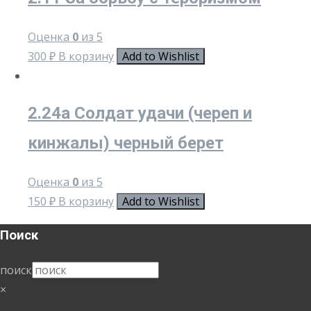
Оценка
0
из 5
300
₽
В корзину
Add to Wishlist
2.24a Солдат удачи (череп и
кинжалы) черный берет
Оценка
0
из 5
150
₽
В корзину
Add to Wishlist
Поиск
поиск
×