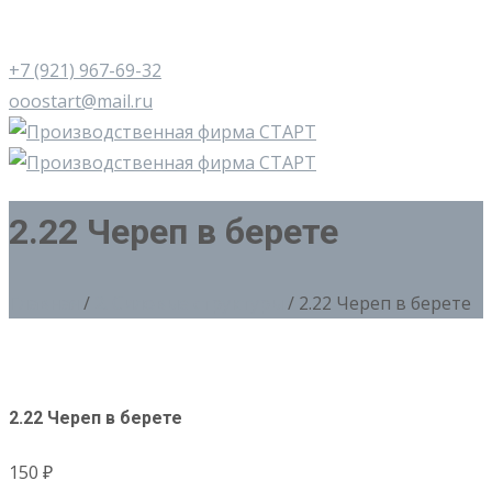
+7 (921) 967-69-32
ooostart@mail.ru
2.22 Череп в берете
Главная
/
2. Силовые структуры
/ 2.22 Череп в берете
2.22 Череп в берете
150
₽