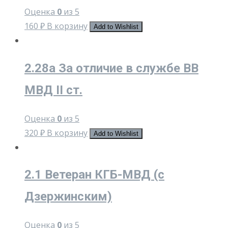
Оценка
0
из 5
160
₽
В корзину
Add to Wishlist
2.28a За отличие в службе ВВ
МВД II ст.
Оценка
0
из 5
320
₽
В корзину
Add to Wishlist
2.1 Ветеран КГБ-МВД (с
Дзержинским)
Оценка
0
из 5