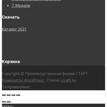
7. Медали
Скачать
Каталог 2021
Корзина
Copyright © Производственная фирма СТАРТ
Powered by WordPress
, Theme
i-craft
by
TemplatesNext.