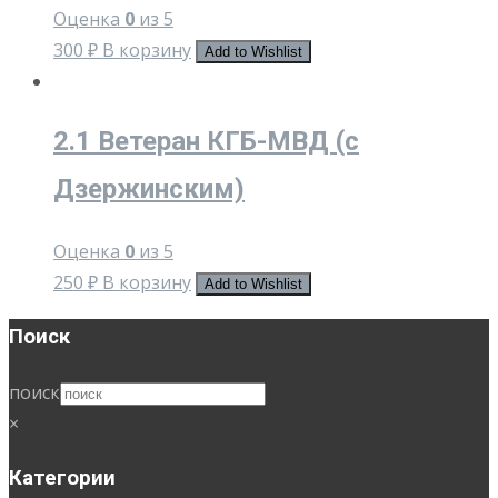
Оценка
0
из 5
300
₽
В корзину
Add to Wishlist
2.1 Ветеран КГБ-МВД (с
Дзержинским)
Оценка
0
из 5
250
₽
В корзину
Add to Wishlist
Поиск
поиск
×
Категории