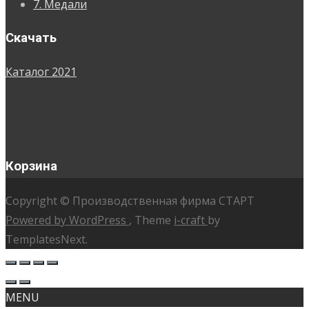
7. Медали
Скачать
Каталог 2021
Корзина
Copyright © Производственная фирма СТАРТ
Powered by WordPress
, Theme
i-craft
by
TemplatesNext.
MENU