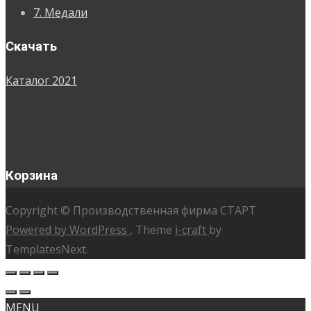
7. Медали
Скачать
Каталог 2021
Корзина
Copyright © Производственная фирма СТАРТ
Powered by WordPress
, Theme
i-craft
by
TemplatesNext.
MENU